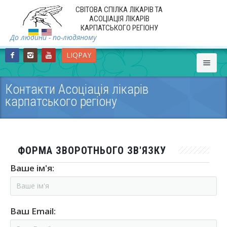
СВІТОВА СПІЛКА ЛІКАРІВ ТА
АСОЦІАЦІЯ ЛІКАРІВ
КАРПАТСЬКОГО РЕГІОНУ
До людини - по-людяному
LIQPAY
Контакти Асоціація лікарів
карпатського регіону
Головна
Про нас
ФОРМА ЗВОРОТНЬОГО ЗВ'ЯЗКУ
Ваше ім'я:
Новини
Наші проекти
Ваш Email:
Наші Міжнародні експерти